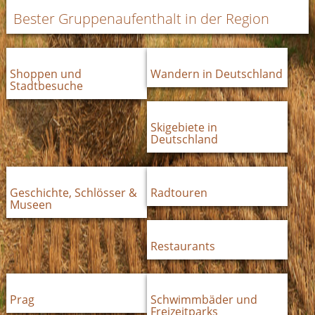
Bester Gruppenaufenthalt in der Region
Shoppen und
Wandern in Deutschland
Stadtbesuche
Skigebiete in
Deutschland
Geschichte, Schlösser &
Radtouren
Museen
Restaurants
Prag
Schwimmbäder und
Freizeitparks