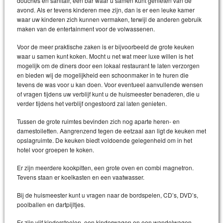
douches en sanitair, een bar waar u samen kunt genieten van de
avond. Als er tevens kinderen mee zijn, dan is er een leuke kamer
waar uw kinderen zich kunnen vermaken, terwijl de anderen gebruik
maken van de entertainment voor de volwassenen.
Voor de meer praktische zaken is er bijvoorbeeld de grote keuken
waar u samen kunt koken. Mocht u net wat meer luxe willen is het
mogelijk om de diners door een lokaal restaurant te laten verzorgen
en bieden wij de mogelijkheid een schoonmaker in te huren die
tevens de was voor u kan doen. Voor eventueel aanvullende wensen
of vragen tijdens uw verblijf kunt u de huismeester benaderen, die u
verder tijdens het verblijf ongestoord zal laten genieten.
Tussen de grote ruimtes bevinden zich nog aparte heren- en
damestoiletten. Aangrenzend tegen de eetzaal aan ligt de keuken met
opslagruimte. De keuken biedt voldoende gelegenheid om in het
hotel voor groepen te koken.
Er zijn meerdere kookpitten, een grote oven en combi magnetron.
Tevens staan er koelkasten en een vaatwasser.
Bij de huismeester kunt u vragen naar de bordspelen, CD’s, DVD’s,
poolballen en dartpijltjes.
Er zijn vijf kinderstoelen, een kinderwagen en een wandelwagen